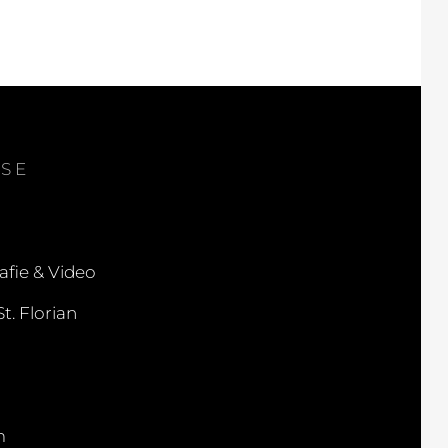
SE
afie & Video
t. Florian
m