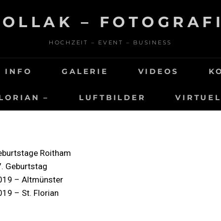
POLLAK – FOTOGRAFI
HOCHZEIT – EVENT – BUSINESS
INFO
GALERIE
VIDEOS
K
FLORIAN –
LUFTBILDER
VIRTUE
burtstage Roitham
7. Geburtstag
019 – Altmünster
19 – St. Florian